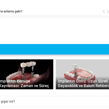
‹
ne anlama gelir?
İmplantın Kemiğe
İmplantın Ömrü: Uzun Süreli
Kaynaması: Zaman ve Süreç
Dayanıklılık ve Bakım Rehberi
 şişer mi?