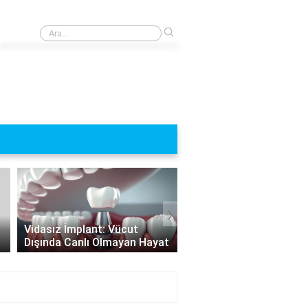
›
Lehine ne anlama gelir?
›
Hangi Durumlarda İmpl
Vidasız İmplant: Vücut
Yapılamaz? İmplant
Dışında Canlı Olmayan Hayat
Uygulamasının Sınırları