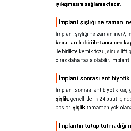
iyileşmesini sağlamaktadır
.
İmplant şişliği ne zaman in
İmplant şişliği ne zaman iner?,
İ
kenarları birbiri ile tamamen ka
ile birlikte kemik tozu, sinus lift
biraz daha fazla olabilir. İmplant 
İmplant sonrası antibiyotik 
İmplant sonrası antibiyotik kaç g
şişlik
, genellikle ilk 24 saat içi
başlar.
Şişlik
tamamen yok olana k
İmplantın tutup tutmadığı n