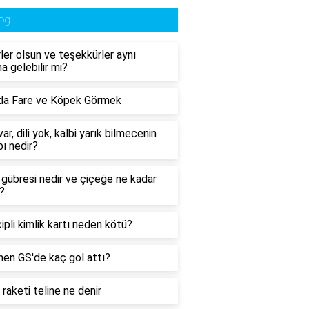
og
ler olsun ve teşekkürler aynı
a gelebilir mi?
da Fare ve Köpek Görmek
ar, dili yok, kalbi yarık bilmecenin
ı nedir?
n gübresi nedir ve çiçeğe ne kadar
r?
çipli kimlik kartı neden kötü?
en GS'de kaç gol attı?
 raketi teline ne denir