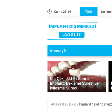
Yeni
gelir?
Cuma 23:14
Lehine 
Anasayfa
‹
a Dişlere İmplant:
Diş Çekildikten Sonra
nabilirlik ve Dikkat
İmplant: Bekleme Süresi ve
esi Gerekenler
İyileşme Süreci
Anasayfa
Blog
İmplant takılınca yüz