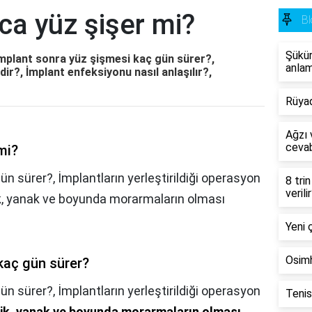
nca yüz şişer mi?
Bl
Şükür
 İmplant sonra yüz şişmesi kaç gün sürer?,
anlam
rdir?, İmplant enfeksiyonu nasıl anlaşılır?,
Rüya
Ağzı v
cevab
mi?
n sürer?, İmplantların yerleştirildiği operasyon
8 tri
verili
şlik, yanak ve boyunda morarmaların olması
Yeni 
Osimh
kaç gün sürer?
ün sürer?,
İmplantların yerleştirildiği operasyon
Tenis
işlik, yanak ve boyunda morarmaların olması