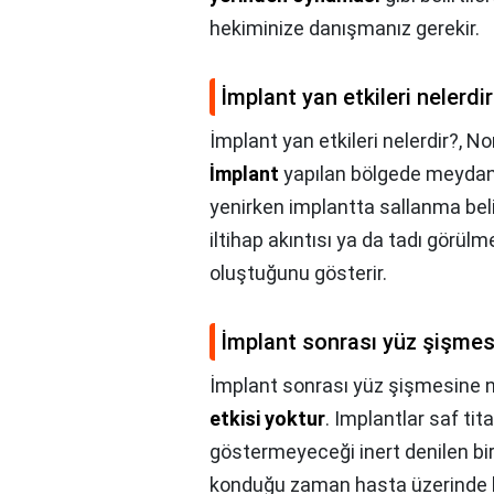
hekiminize danışmanız gerekir.
İmplant yan etkileri nelerdi
İmplant yan etkileri nelerdir?,
No
İmplant
yapılan bölgede meydana
yenirken implantta sallanma beli
iltihap akıntısı ya da tadı görülm
oluştuğunu gösterir.
İmplant sonrası yüz şişmesi
İmplant sonrası yüz şişmesine ne
etkisi yoktur
. Implantlar saf t
göstermeyeceği inert denilen bir
konduğu zaman hasta üzerinde h