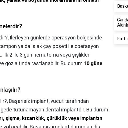
Baske
Gand
Alanla
 nelerdir?
dir?,
İlerleyen günlerde operasyon bölgesinde
Futbo
tampon ya da ıslak çay poşeti ile operasyon
. İlk 2 ile 3 gün hematoma veya şişlikler
e göz altında rastlanabilir. Bu durum
10 güne
nlaşılır?
ır?,
Başarısız implant, vücut tarafından
 bölgede tutunamayan dental implantdır. Bu durum
ı, şişme, kızarıklık, çürüklük veya implantın
re yol açabilir. Başarısız implant durumları diş