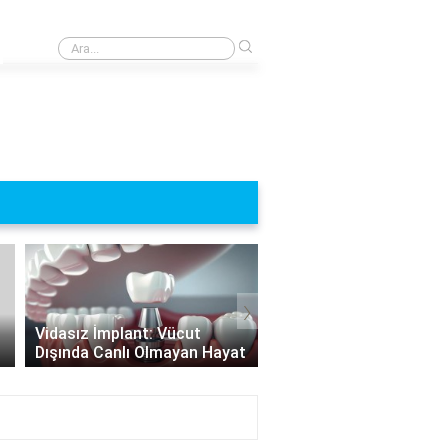
›
5 tane there is ve there are cümlesi söyler misin?
›
Hangi Durumlarda İmpl
Vidasız İmplant: Vücut
Yapılamaz? İmplant
Dışında Canlı Olmayan Hayat
Uygulamasının Sınırları