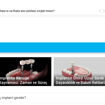
‹
there is ve there are cümlesi söyler misin?
İmplantın Kemiğe
İmplantın Ömrü: Uzun Süreli
Kaynaması: Zaman ve Süreç
Dayanıklılık ve Bakım Rehberi
ç implant gerekir?