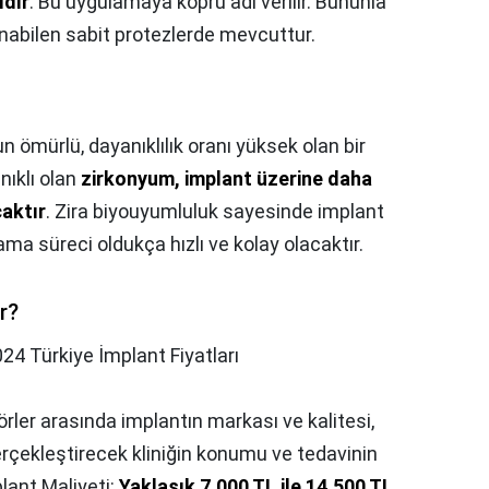
ıdır
. Bu uygulamaya köprü adı verilir. Bununla
lanabilen sabit protezlerde mevcuttur.
n ömürlü, dayanıklılık oranı yüksek olan bir
nıklı olan
zirkonyum, implant üzerine daha
aktır
. Zira biyouyumluluk sayesinde implant
a süreci oldukça hızlı ve kolay olacaktır.
r?
24 Türkiye İmplant Fiyatları
törler arasında implantın markası ve kalitesi,
gerçekleştirecek kliniğin konumu ve tedavinin
lant Maliyeti:
Yaklaşık 7.000 TL ile 14.500 TL