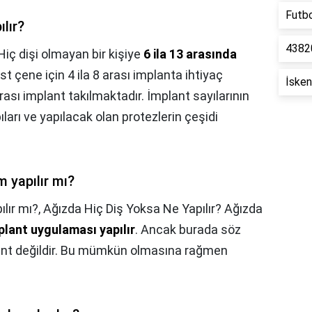
Futbo
lır?
43820
Hiç dişi olmayan bir kişiye
6 ila 13 arasında
st çene için 4 ila 8 arası implanta ihtiyaç
İsken
 arası implant takılmaktadır. İmplant sayılarının
ıları ve yapılacak olan protezlerin çeşidi
 yapılır mı?
lır mı?,
Ağızda Hiç Diş Yoksa Ne Yapılır? Ağızda
plant uygulaması yapılır
. Ancak burada söz
plant değildir. Bu mümkün olmasına rağmen