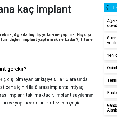
ana kaç implant
Bl
Ağzı v
cevab
ekir?, Ağızda hiç diş yoksa ne yapılır?, Hiç dişi
8 tri
Tüm dişleri implant yaptırmak ne kadar?, 1 tane
verili
Yeni 
Osimh
nt gerekir?
Hiç dişi olmayan bir kişiye 6 ila 13 arasında
Tenis
st çene için 4 ila 8 arası implanta ihtiyaç
Baske
 arası implant takılmaktadır. İmplant sayılarının
ıları ve yapılacak olan protezlerin çeşidi
Gand
Alanla