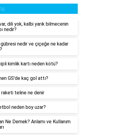
og
ar, dili yok, kalbi yarık bilmecenin
ı nedir?
n gübresi nedir ve çiçeğe ne kadar
r?
çipli kimlik kartı neden kötü?
en GS'de kaç gol attı?
 raketi teline ne denir
tbol neden boy uzar?
an Ne Demek? Anlamı ve Kullanım
rı