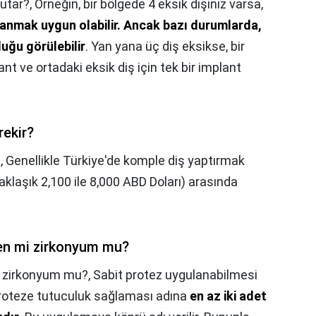
utar?,
Örneğin, bir bölgede 4 eksik dişiniz varsa,
anmak uygun olabilir.
Ancak bazı durumlarda,
duğu görülebilir
. Yan yana üç diş eksikse, bir
lant ve ortadaki eksik diş için tek bir implant
rekir?
?,
Genellikle Türkiye'de komple diş yaptırmak
aklaşık 2,100 ile 8,000 ABD Doları) arasında
len mi zirkonyum mu?
i zirkonyum mu?,
Sabit protez uygulanabilmesi
 proteze tutuculuk sağlaması adına
en az iki adet