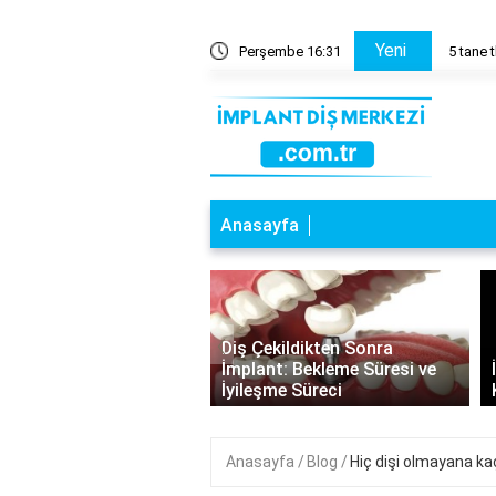
Yeni
 there are cümlesi söyler misin?
Perşembe 16:31
5 tane 
Anasayfa
‹
a Dişlere İmplant:
Diş Çekildikten Sonra
nabilirlik ve Dikkat
İmplant: Bekleme Süresi ve
esi Gerekenler
İyileşme Süreci
Anasayfa
Blog
Hiç dişi olmayana ka