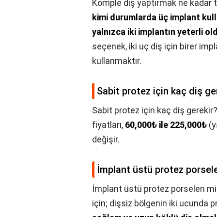
Komple diş yaptırmak ne kadar t
kimi durumlarda üç implant kull
yalnızca iki implantın yeterli ol
seçenek, iki uç diş için birer imp
kullanmaktır.
Sabit protez için kaç diş ge
Sabit protez için kaç diş gerekir
fiyatları,
60,000₺ ile 225,000₺
(y
değişir.
İmplant üstü protez porse
İmplant üstü protez porselen m
için; dişsiz bölgenin iki ucunda