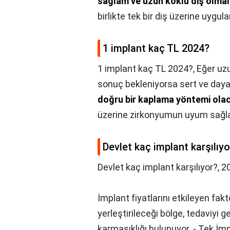
sağlam ve uzun köklü diş olmal
birlikte tek bir diş üzerine uygu
1 implant kaç TL 2024?
1 implant kaç TL 2024?,
Eğer uzu
sonuç bekleniyorsa sert ve daya
doğru bir kaplama yöntemi olac
üzerine zirkonyumun uyum sağlam
Devlet kaç implant karşılıyo
Devlet kaç implant karşılıyor?,
20
İmplant fiyatlarını etkileyen fak
yerleştirileceği bölge, tedaviyi 
karmaşıklığı bulunuyor. - Tek İmp