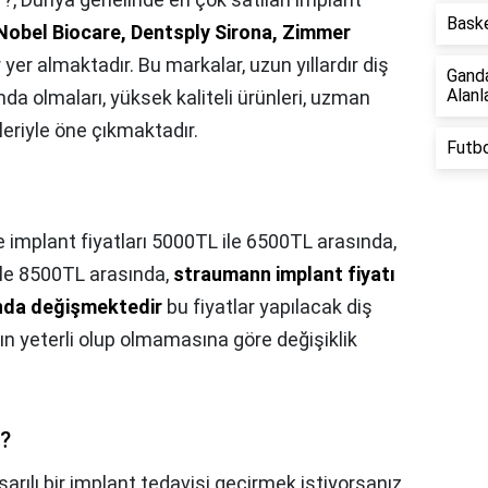
Baske
obel Biocare, Dentsply Sirona, Zimmer
 yer almaktadır. Bu markalar, uzun yıllardır diş
Gand
Alanla
da olmaları, yüksek kaliteli ürünleri, uzman
leriyle öne çıkmaktadır.
Futbo
 implant fiyatları 5000TL ile 6500TL arasında,
 ile 8500TL arasında,
straumann implant fiyatı
ında değişmektedir
bu fiyatlar yapılacak diş
ın yeterli olup olmamasına göre değişiklik
i?
şarılı bir implant tedavisi geçirmek istiyorsanız