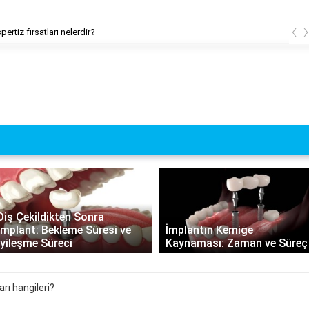
‹
ertiz fırsatları nelerdir?
İmplantın Kemiğe
İmplantın Ömrü: Uzun Süreli
Kaynaması: Zaman ve Süreç
Dayanıklılık ve Bakım Rehberi
arı hangileri?