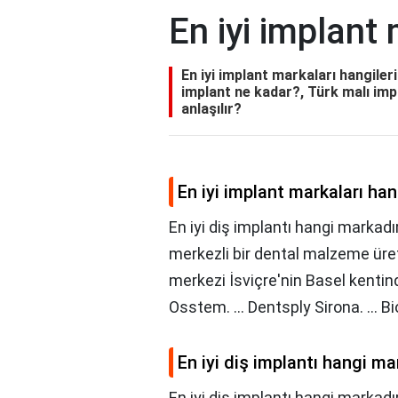
En iyi implant 
En iyi implant markaları hangileri
implant ne kadar?, Türk malı impla
anlaşılır?
En iyi implant markaları han
En iyi diş implantı hangi markadı
merkezli bir dental malzeme üret
merkezi İsviçre'nin Basel kentinde 
Osstem. ... Dentsply Sirona. ... Bi
En iyi diş implantı hangi ma
En iyi diş implantı hangi markadı