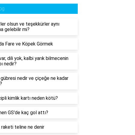
og
ler olsun ve teşekkürler aynı
a gelebilir mi?
da Fare ve Köpek Görmek
ar, dili yok, kalbi yarık bilmecenin
ı nedir?
n gübresi nedir ve çiçeğe ne kadar
r?
çipli kimlik kartı neden kötü?
en GS'de kaç gol attı?
 raketi teline ne denir