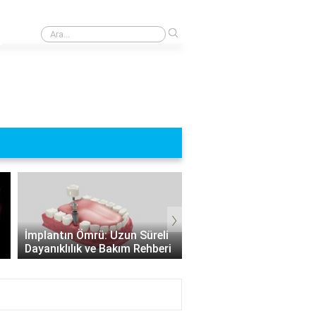
›
Oto ekspertiz fırsatları nelerdir?
›
Hangi Durumlarda İmpl
Vidasız İmplant: Vücut
Yapılamaz? İmplant
Dışında Canlı Olmayan Hayat
Uygulamasının Sınırları