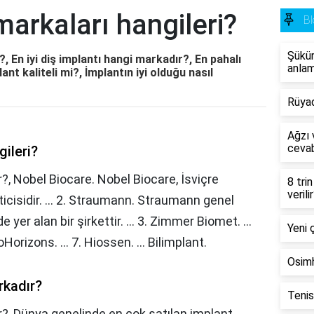
markaları hangileri?
Bl
Şükür
?, En iyi diş implantı hangi markadır?, En pahalı
anlam
nt kaliteli mi?, İmplantın iyi olduğu nasıl
Rüya
Ağzı v
cevab
gileri?
r?, Nobel Biocare. Nobel Biocare, İsviçre
8 tri
verili
icisidir. ... 2. Straumann. Straumann genel
yer alan bir şirkettir. ... 3. Zimmer Biomet. ...
Yeni 
oHorizons. ... 7. Hiossen. ... Bilimplant.
Osimh
rkadır?
Tenis
r?,
Dünya genelinde en çok satılan implant