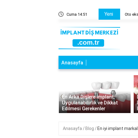
Yeni
tları nelerdir?
Cuma 14:51
Oto eksp
Anasayfa
‹
a Dişlere İmplant:
Diş Çekildikten Sonra
nabilirlik ve Dikkat
İmplant: Bekleme Süresi ve
esi Gerekenler
İyileşme Süreci
Anasayfa
Blog
En iyi implant markal