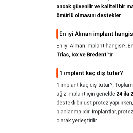
ancak güvenilir ve kaliteli bir 
ömürlü olmasını destekler
.
En iyi Alman implant hangis
En iyi Alman implant hangisi?,
En
Trias, Icx ve Bredent
'tir.
1 implant kaç diş tutar?
1 implant kaç diş tutar?,
Toplamd
ağız implant için genelde
24 ila 
destekli bir üst protez yapılırke
planlanmalıdır. İmplantlar, protez
olarak yerleştirilir.