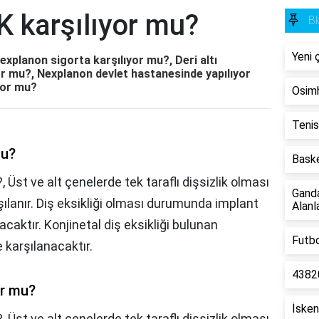
 karşılıyor mu?
Bl
Yeni 
xplanon sigorta karşılıyor mu?, Deri altı
or mu?, Nexplanon devlet hastanesinde yapılıyor
yor mu?
Osimh
Tenis
mu?
Baske
 Üst ve alt çenelerde tek taraflı dişsizlik olması
Gand
ılanır. Diş eksikliği olması durumunda implant
Alanla
caktır. Konjinetal diş eksikliği bulunan
Futbo
e karşılanacaktır.
43820
or mu?
İsken
?,
Üst ve alt çenelerde tek taraflı dişsizlik olması