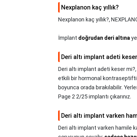
Nexplanon kaç yıllık?
Nexplanon kaç yıllık?,
NEXPLANON 
İmplant
doğrudan deri altına
yer
Deri altı implant adeti kese
Deri altı implant adeti keser mi?
etkili bir hormonal kontraseptiftir
boyunca orada bırakılabilir. Yerleş
Page 2 2/25 implantı çıkarınız.
Deri altı implant varken ham
Deri altı implant varken hamile ka
sorusunun cevabı;
sadece bazen