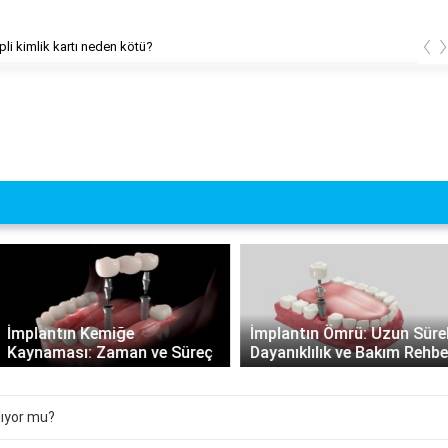
‹
pli kimlik kartı neden kötü?
İmplantın Kemiğe
İmplantın Ömrü: Uzun Süreli
Kaynaması: Zaman ve Süreç
Dayanıklılık ve Bakım Rehberi
lıyor mu?