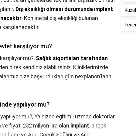
ılanır.
Diş eksikliği olması durumunda implant
Kuzul
anacaktır
. Konjinetal diş eksikliği bulunan
Fener
e karşılanacaktır.
evlet karşılıyor mu?
 karşılıyor mu?,
Sağlık sigortaları tarafından
en direk kendiniz alabilirsiniz. Kliniklerimizde
alarımız bize başvurdukları gün nexplanon'larını
inde yapılıyor mu?
yapılıyor mu?,
Yalnızca eğitimli uzman doktorlar
ve fiyatı 232 milyon lira olan
implant
, birçok
enehane ve Ana-Çocuk Sağlığı ve Aile