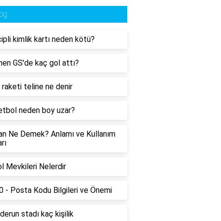
og
çipli kimlik kartı neden kötü?
en GS'de kaç gol attı?
 raketi teline ne denir
tbol neden boy uzar?
an Ne Demek? Anlamı ve Kullanım
rı
l Mevkileri Nelerdir
 - Posta Kodu Bilgileri ve Önemi
derun stadı kaç kişilik