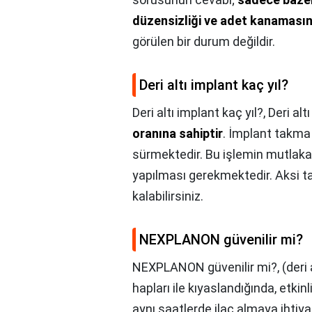
düzensizliği ve adet kanaması
görülen bir durum değildir.
Deri altı implant kaç yıl?
Deri altı implant kaç yıl?,
Deri alt
oranına sahiptir
. İmplant takma 
sürmektedir. Bu işlemin mutlaka
yapılması gerekmektedir. Aksi tak
kalabilirsiniz.
NEXPLANON güvenilir mi?
NEXPLANON güvenilir mi?,
(deri
hapları ile kıyaslandığında, etkinl
aynı saatlerde ilaç almaya ihtiy