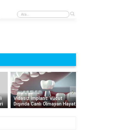
›
Yeni çipli kimlik kartı neden kötü?
›
Hangi Durumlarda İmpl
Vidasız İmplant: Vücut
Yapılamaz? İmplant
Dışında Canlı Olmayan Hayat
Uygulamasının Sınırları