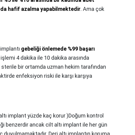
nda hafif azalma yapabilmektedir
. Ama çok
ı implantı
gebeliği önlemede %99 başarı
işlemi 4 dakika ile 10 dakika arasında
 sterile bir ortamda uzman hekim tarafından
tirde enfeksiyon riski ile karşı karşıya
 altı implant yüzde kaç korur )Doğum kontrol
iği benzerdir ancak cilt altı implant ile her gün
aç duyulmamaktadır. Deri altı implantın koruma