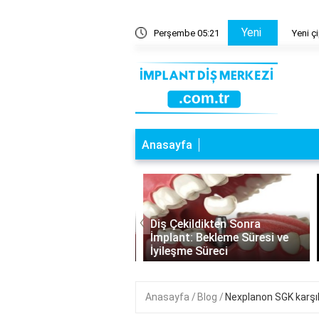
Yeni
artı neden kötü?
Perşembe 05:21
Yeni çi
Anasayfa
‹
a Dişlere İmplant:
Diş Çekildikten Sonra
nabilirlik ve Dikkat
İmplant: Bekleme Süresi ve
esi Gerekenler
İyileşme Süreci
Anasayfa
Blog
Nexplanon SGK karşı