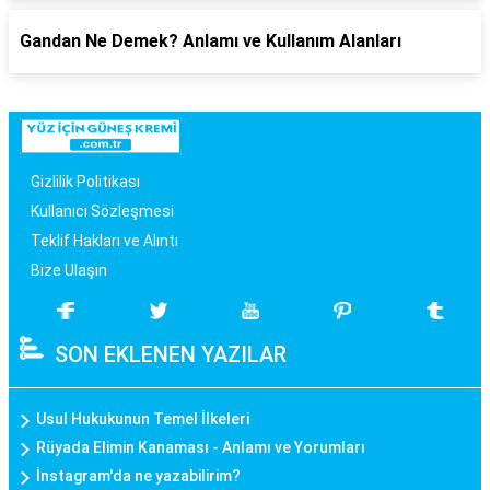
Gandan Ne Demek? Anlamı ve Kullanım Alanları
Gizlilik Politikası
Kullanıcı Sözleşmesi
Teklif Hakları ve Alıntı
Bize Ulaşın
SON EKLENEN YAZILAR
Usul Hukukunun Temel İlkeleri
Rüyada Elimin Kanaması - Anlamı ve Yorumları
İnstagram'da ne yazabilirim?