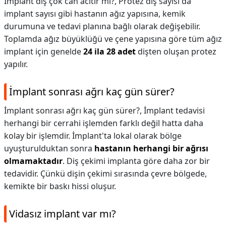
İmplant diş çok can acıtır mı?,
Protez diş sayısı da
implant sayısı gibi hastanın ağız yapısına, kemik
durumuna ve tedavi planına bağlı olarak değişebilir.
Toplamda ağız büyüklüğü ve çene yapısına göre tüm ağız
implant için genelde
24 ila 28 adet
dişten oluşan protez
yapılır.
İmplant sonrası ağrı kaç gün sürer?
İmplant sonrası ağrı kaç gün sürer?,
İmplant tedavisi
herhangi bir cerrahi işlemden farklı değil hatta daha
kolay bir işlemdir. İmplant'ta lokal olarak bölge
uyuşturulduktan sonra
hastanın herhangi bir ağrısı
olmamaktadır
. Diş çekimi implanta göre daha zor bir
tedavidir. Çünkü dişin çekimi sırasında çevre bölgede,
kemikte bir baskı hissi oluşur.
Vidasız implant var mı?