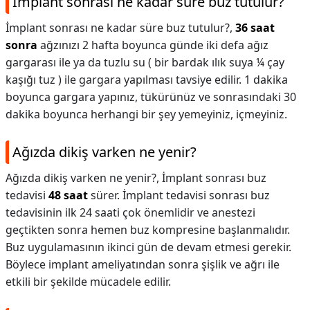
İmplant sonrası ne kadar süre buz tutulur?
İmplant sonrası ne kadar süre buz tutulur?,
36 saat
sonra
ağzınızı 2 hafta boyunca günde iki defa ağız
gargarası ile ya da tuzlu su ( bir bardak ılık suya ¼ çay
kaşığı tuz ) ile gargara yapılması tavsiye edilir. 1 dakika
boyunca gargara yapınız, tükürünüz ve sonrasındaki 30
dakika boyunca herhangi bir şey yemeyiniz, içmeyiniz.
Ağızda dikiş varken ne yenir?
Ağızda dikiş varken ne yenir?,
İmplant sonrası buz
tedavisi
48 saat
sürer. İmplant tedavisi sonrası buz
tedavisinin ilk 24 saati çok önemlidir ve anestezi
geçtikten sonra hemen buz kompresine başlanmalıdır.
Buz uygulamasının ikinci gün de devam etmesi gerekir.
Böylece implant ameliyatından sonra şişlik ve ağrı ile
etkili bir şekilde mücadele edilir.